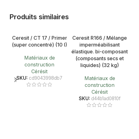
Produits similaires
Ceresit / CT 17 / Primer
Ceresit R166 / Mélange
(super concentré) (10 l)
imperméabilisant
élastique. bi-composant
Matériaux de
(composants secs et
construction
liquides) (32 kg)
Cérésit
SKU:
cd9043998db7
Matériaux de
construction
SO
Cérésit
AR
SKU:
d44b1ad0810f