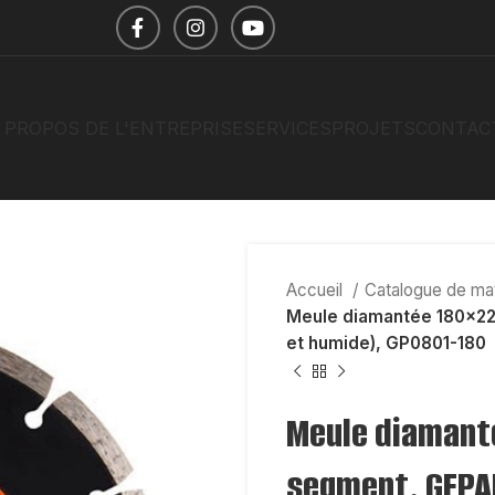
 PROPOS DE L'ENTREPRISE
SERVICES
PROJETS
CONTAC
Accueil
Catalogue de mat
Meule diamantée 180x22
et humide), GP0801-180
Meule diamant
segment. GEPAR